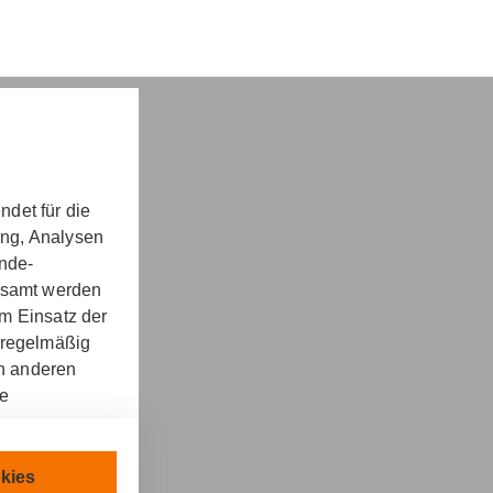
det für die
ung, Analysen
nd -​beratung
unde-
gesamt werden
m Einsatz der
 regelmäßig
on anderen
re
kt
llen.
chnisch
kies