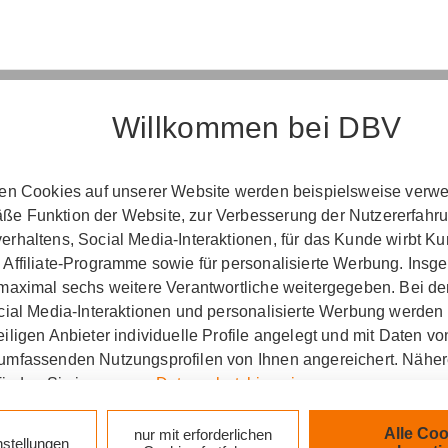
Willkommen bei DBV
Erst­in­for­ma­ti­on
ten Cookies auf unserer Website werden beispielsweise verwen
e Funktion der Website, zur Verbesserung der Nutzererfahr
­ord­nung über die Ver­si­che­rungs­ver­mitt­lung u
rhaltens, Social Media-Interaktionen, für das Kunde wirbt K
(Vers­VermV)
 Affiliate-Programme sowie für personalisierte Werbung. Ins
 maximal sechs weitere Verantwortliche weitergegeben. Bei de
ocial Media-Interaktionen und personalisierte Werbung werden
iligen Anbieter individuelle Profile angelegt und mit Daten v
tung Andreas Bunk in Wurzen :
umfassenden Nutzungsprofilen von Ihnen angereichert. Nähe
finden Sie in unseren
Datenschutzhinweisen
.
zlich verpflichtet, Ihnen beim geschäftlichen Erstkonta
tionen gemäß § 15 der VersVermV zur Verfügung zu ste
k auf „Alle Cookies akzeptieren" stimmen Sie für alle nicht te
Alle Coo
nur mit erforderlichen
nstellungen