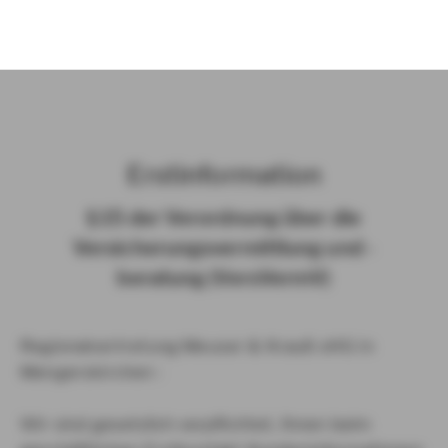
)
Erst­in­for­ma­ti­on
§ 15 der Ver­ord­nung über die
Ver­si­che­rungs­ver­mitt­lung und -​
beratung (Vers­VermV)
Regionalvertretung Meuser & Krauß oHG in
Mengerskirchen :
Wir sind gesetzlich verpflichtet, Ihnen beim