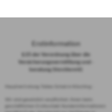
)
Erst­in­for­ma­ti­on
§ 15 der Ver­ord­nung über die
Ver­si­che­rungs­ver­mitt­lung und -​
beratung (Vers­VermV)
Hauptvertretung Tobias Schab in Kösching :
Wir sind gesetzlich verpflichtet, Ihnen beim
geschäftlichen Erstkontakt Kundeninformationen