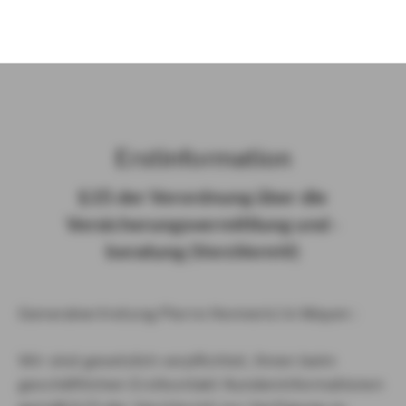
)
Erst­in­for­ma­ti­on
§ 15 der Ver­ord­nung über die
Ver­si­che­rungs­ver­mitt­lung und -​
beratung (Vers­VermV)
Generalvertretung Pierre Hennerici in Mayen :
Wir sind gesetzlich verpflichtet, Ihnen beim
geschäftlichen Erstkontakt Kundeninformationen