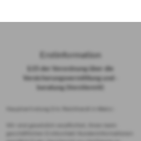
)
Erst­in­for­ma­ti­on
§ 15 der Ver­ord­nung über die
Ver­si­che­rungs­ver­mitt­lung und -​
beratung (Vers­VermV)
Hauptvertretung Eric Reichhardt in Mainz :
Wir sind gesetzlich verpflichtet, Ihnen beim
geschäftlichen Erstkontakt Kundeninformationen