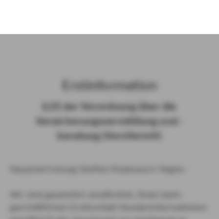
)
Erst­in­for­ma­ti­on
§ 15 der Ver­ord­nung über die
Ver­si­che­rungs­ver­mitt­lung und -​
beratung (Vers­VermV)
Hauptvertretung Steffen Podeswa in Telgte :
Wir sind gesetzlich verpflichtet, Ihnen beim
geschäftlichen Erstkontakt Kundeninformationen