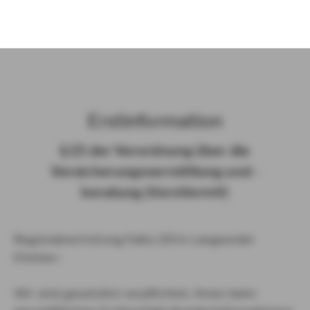
)
Erst­in­for­ma­ti­on
§ 15 der Ver­ord­nung über die
Ver­si­che­rungs­ver­mitt­lung und -​
beratung (Vers­VermV)
Regionalvertretung Falko Zill in Langwedel-
Etelsen :
Wir sind gesetzlich verpflichtet, Ihnen beim