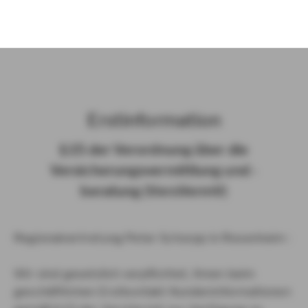
)
Erst­in­for­ma­ti­on
§ 15 der Ver­ord­nung über die
Ver­si­che­rungs­ver­mitt­lung und -​
beratung (Vers­VermV)
Regionalvertretung Peter Schorpp in Rosenheim :
Wir sind gesetzlich verpflichtet, Ihnen beim
geschäftlichen Erstkontakt Kundeninformationen