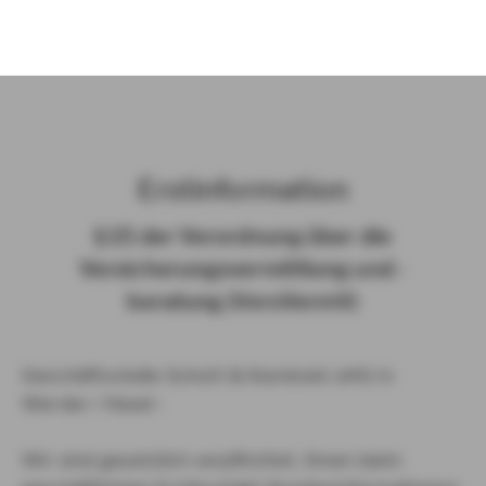
)
Erst­in­for­ma­ti­on
§ 15 der Ver­ord­nung über die
Ver­si­che­rungs­ver­mitt­lung und -​
beratung (Vers­VermV)
Geschäftsstelle Schott & Kaminski oHG in
Werder / Havel :
Wir sind gesetzlich verpflichtet, Ihnen beim