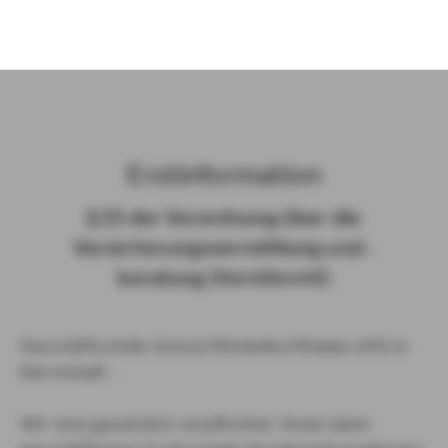
)
Erst­in­for­ma­ti­on
§ 15 der Ver­ord­nung über die
Ver­si­che­rungs­ver­mitt­lung und -​
beratung (Vers­VermV)
Geschäftsstelle Schulz/Woidelko/Wadas oHG in
Darmstadt :
Wir sind gesetzlich verpflichtet, Ihnen beim