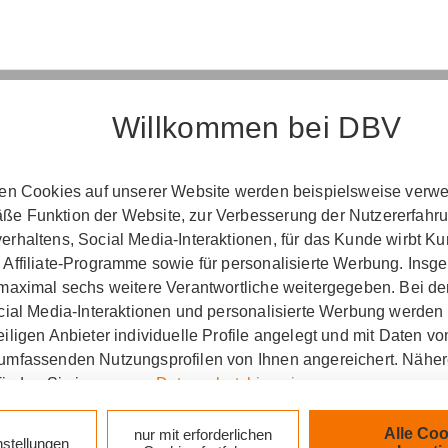
Willkommen bei DBV
Erst­in­for­ma­ti­on
ten Cookies auf unserer Website werden beispielsweise verwen
e Funktion der Website, zur Verbesserung der Nutzererfahr
­ord­nung über die Ver­si­che­rungs­ver­mitt­lung u
rhaltens, Social Media-Interaktionen, für das Kunde wirbt K
(Vers­VermV)
 Affiliate-Programme sowie für personalisierte Werbung. Ins
 maximal sechs weitere Verantwortliche weitergegeben. Bei de
ocial Media-Interaktionen und personalisierte Werbung werden
iligen Anbieter individuelle Profile angelegt und mit Daten v
tung Fink & Wagner GmbH in Berlin :
umfassenden Nutzungsprofilen von Ihnen angereichert. Nähe
finden Sie in unseren
Datenschutzhinweisen
.
zlich verpflichtet, Ihnen beim geschäftlichen Erstkonta
tionen gemäß § 15 der VersVermV zur Verfügung zu ste
k auf „Alle Cookies akzeptieren" stimmen Sie für alle nicht te
Alle Coo
nur mit erforderlichen
nstellungen