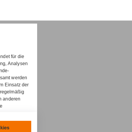
det für die
ung, Analysen
nd -​beratung
unde-
gesamt werden
m Einsatz der
 regelmäßig
on anderen
re
kt
llen.
chnisch
kies