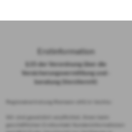
)
Erst­in­for­ma­ti­on
§ 15 der Ver­ord­nung über die
Ver­si­che­rungs­ver­mitt­lung und -​
beratung (Vers­VermV)
Regionalvertretung Riemann oHG in Vechta :
Wir sind gesetzlich verpflichtet, Ihnen beim
geschäftlichen Erstkontakt Kundeninformationen