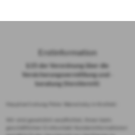
)
Erst­in­for­ma­ti­on
§ 15 der Ver­ord­nung über die
Ver­si­che­rungs­ver­mitt­lung und -​
beratung (Vers­VermV)
Hauptvertretung Peter Marwinsky in Krefeld :
Wir sind gesetzlich verpflichtet, Ihnen beim
geschäftlichen Erstkontakt Kundeninformationen