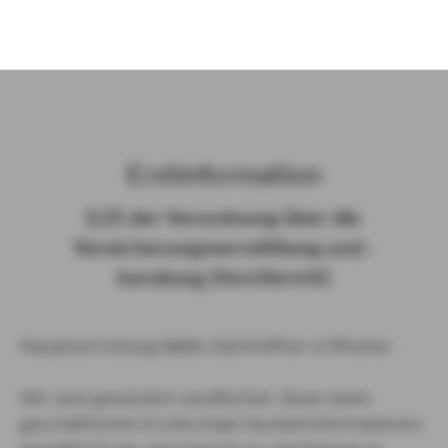
)
Erst­in­for­ma­ti­on
§ 15 der Ver­ord­nung über die
Ver­si­che­rungs­ver­mitt­lung und -​
beratung (Vers­VermV)
Hauptvertretung Malte Gärthöffner in Rheine :
Wir sind gesetzlich verpflichtet, Ihnen beim
geschäftlichen Erstkontakt Kundeninformationen