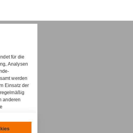
det für die
ung, Analysen
nd -​beratung
unde-
gesamt werden
m Einsatz der
 regelmäßig
on anderen
re
kt
llen.
chnisch
kies