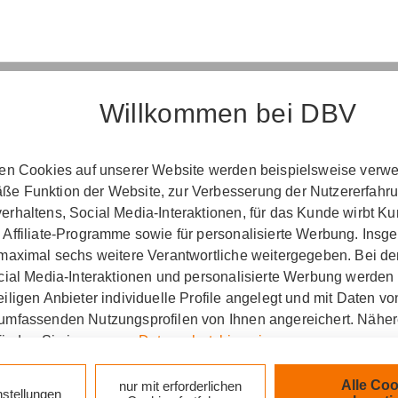
Willkommen bei DBV
Erst­in­for­ma­ti­on
ten Cookies auf unserer Website werden beispielsweise verwen
e Funktion der Website, zur Verbesserung der Nutzererfahr
­ord­nung über die Ver­si­che­rungs­ver­mitt­lung u
rhaltens, Social Media-Interaktionen, für das Kunde wirbt K
(Vers­VermV)
 Affiliate-Programme sowie für personalisierte Werbung. Ins
 maximal sechs weitere Verantwortliche weitergegeben. Bei de
ocial Media-Interaktionen und personalisierte Werbung werden
iligen Anbieter individuelle Profile angelegt und mit Daten v
e Dietmar Kaiser in Bonn :
umfassenden Nutzungsprofilen von Ihnen angereichert. Nähe
finden Sie in unseren
Datenschutzhinweisen
.
zlich verpflichtet, Ihnen beim geschäftlichen Erstkonta
tionen gemäß § 15 der VersVermV zur Verfügung zu ste
k auf „Alle Cookies akzeptieren" stimmen Sie für alle nicht te
Alle Coo
nur mit erforderlichen
nstellungen