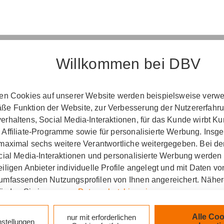
Willkommen bei DBV
Erst­in­for­ma­ti­on
ten Cookies auf unserer Website werden beispielsweise verwen
e Funktion der Website, zur Verbesserung der Nutzererfahr
­ord­nung über die Ver­si­che­rungs­ver­mitt­lung u
rhaltens, Social Media-Interaktionen, für das Kunde wirbt K
(Vers­VermV)
 Affiliate-Programme sowie für personalisierte Werbung. Ins
 maximal sechs weitere Verantwortliche weitergegeben. Bei de
ocial Media-Interaktionen und personalisierte Werbung werden
iligen Anbieter individuelle Profile angelegt und mit Daten v
tung Daniel Martin in Siegen :
umfassenden Nutzungsprofilen von Ihnen angereichert. Nähe
finden Sie in unseren
Datenschutzhinweisen
.
zlich verpflichtet, Ihnen beim geschäftlichen Erstkonta
tionen gemäß § 15 der VersVermV zur Verfügung zu ste
k auf „Alle Cookies akzeptieren" stimmen Sie für alle nicht te
Alle Coo
nur mit erforderlichen
nstellungen