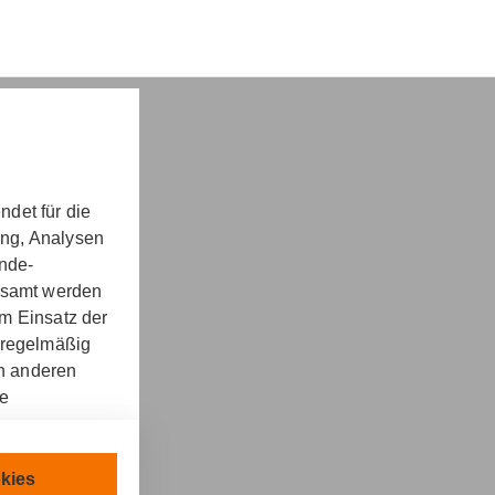
det für die
ung, Analysen
nd -​beratung
unde-
gesamt werden
m Einsatz der
 regelmäßig
on anderen
re
kt
llen.
chnisch
kies