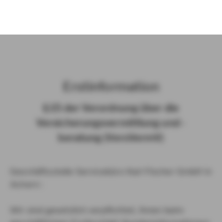
)
Erst­in­for­ma­ti­on
§ 15 der Ver­ord­nung über die
Ver­si­che­rungs­ver­mitt­lung und -​
beratung (Vers­VermV)
Geschäftsstelle Servicebüro Karl Fischer GmbH in
Achern :
Wir sind gesetzlich verpflichtet, Ihnen beim