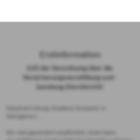
)
Erst­in­for­ma­ti­on
§ 15 der Ver­ord­nung über die
Ver­si­che­rungs­ver­mitt­lung und -​
beratung (Vers­VermV)
Hauptvertretung Amadeus Graupner in
Weingarten :
Wir sind gesetzlich verpflichtet, Ihnen beim