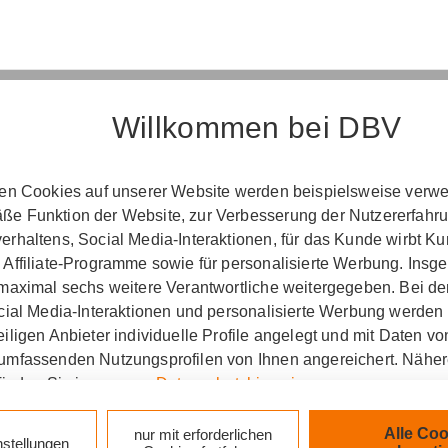
Willkommen bei DBV
Erst­in­for­ma­ti­on
ten Cookies auf unserer Website werden beispielsweise verwen
e Funktion der Website, zur Verbesserung der Nutzererfahr
­ord­nung über die Ver­si­che­rungs­ver­mitt­lung u
rhaltens, Social Media-Interaktionen, für das Kunde wirbt K
(Vers­VermV)
 Affiliate-Programme sowie für personalisierte Werbung. Ins
 maximal sechs weitere Verantwortliche weitergegeben. Bei de
ocial Media-Interaktionen und personalisierte Werbung werden
iligen Anbieter individuelle Profile angelegt und mit Daten v
tung Putzer & Patzelt oHG in Grevesmühlen :
umfassenden Nutzungsprofilen von Ihnen angereichert. Nähe
finden Sie in unseren
Datenschutzhinweisen
.
zlich verpflichtet, Ihnen beim geschäftlichen Erstkonta
tionen gemäß § 15 der VersVermV zur Verfügung zu ste
k auf „Alle Cookies akzeptieren" stimmen Sie für alle nicht te
Alle Coo
nur mit erforderlichen
nstellungen