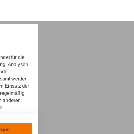
det für die
ung, Analysen
nd -​beratung
unde-
gesamt werden
m Einsatz der
 regelmäßig
on anderen
re
kt
llen.
chnisch
kies