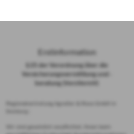
)
Erst­in­for­ma­ti­on
§ 15 der Ver­ord­nung über die
Ver­si­che­rungs­ver­mitt­lung und -​
beratung (Vers­VermV)
Regionalvertretung Agreiter & Rose GmbH in
Duisburg :
Wir sind gesetzlich verpflichtet, Ihnen beim