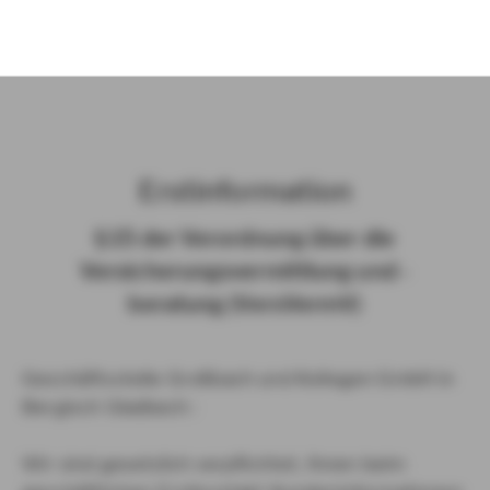
)
Erst­in­for­ma­ti­on
§ 15 der Ver­ord­nung über die
Ver­si­che­rungs­ver­mitt­lung und -​
beratung (Vers­VermV)
Geschäftsstelle Großbach und Kollegen GmbH in
Bergisch Gladbach :
Wir sind gesetzlich verpflichtet, Ihnen beim