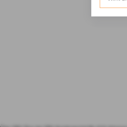
erforderliche
Gerät bzw. dem
Weitere Infor
25 Abs. 1 TDD
unseren
Daten
Durch den Klic
nicht erforder
Zusätzlich bes
Einwilligung m
Durch den Klic
erteilten Einwi
Impressum
D