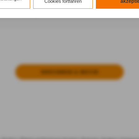
n Cookies sowohl der Speicherung der notwendigen Information
Cookies fortfahren
akzepti
 Zugriff auf die bereits in Ihrem Gerät gespeicherten Informa
mationen anzeigen
DG als auch der Verarbeitung Ihrer Daten zu den angegeben
schutzhinweisen
gemäß Art. 6 Abs. 1 lit. a DSGVO zu.
k auf "nur mit erforderlichen Cookies fortfahren", lehnen Sie a
lichen Cookies, d.h. Leistungsbezogene und Personalisierung
tätigen Sie damit, dass sie mindestens 16 Jahre alt sind oder 
it Zustimmung Ihrer sorgeberechtigten Personen erteilen.
VER­STAN­DEN & WEI­TER
k auf "Cookie-Einstellungen" haben Sie die Möglichkeit, die 
lligungen jederzeit mit Wirkung für die Zukunft zu widerrufen.
atenschutz & Cookies