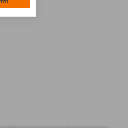
en in Ihrem
eren
tionen gemäß §
en Zwecken in
lle technisch
s-Cookies, ab.
die
von Ihnen