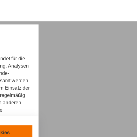
det für die
nd -​beratung
ung, Analysen
unde-
gesamt werden
m Einsatz der
 regelmäßig
on anderen
re
kt
llen.
chnisch
kies