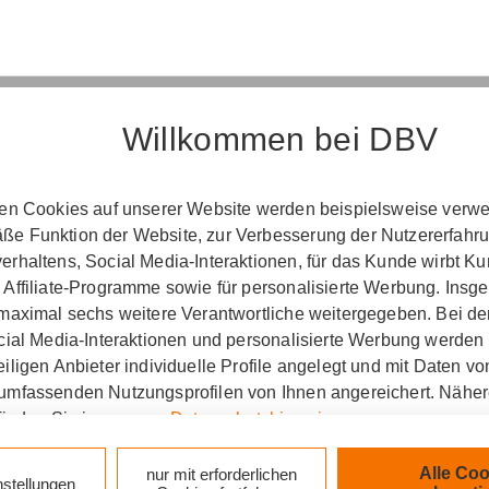
Willkommen bei DBV
Erst­in­for­ma­ti­on
ten Cookies auf unserer Website werden beispielsweise verwen
­ord­nung über die Ver­si­che­rungs­ver­mitt­lung u
e Funktion der Website, zur Verbesserung der Nutzererfahr
(Vers­VermV)
rhaltens, Social Media-Interaktionen, für das Kunde wirbt K
 Affiliate-Programme sowie für personalisierte Werbung. Ins
 maximal sechs weitere Verantwortliche weitergegeben. Bei de
ocial Media-Interaktionen und personalisierte Werbung werden
iligen Anbieter individuelle Profile angelegt und mit Daten v
umfassenden Nutzungsprofilen von Ihnen angereichert. Nähe
zlich verpflichtet, Ihnen beim geschäftlichen Erstkonta
finden Sie in unseren
Datenschutzhinweisen
.
tionen gemäß § 15 der VersVermV zur Verfügung zu ste
k auf „Alle Cookies akzeptieren" stimmen Sie für alle nicht te
Alle Coo
nur mit erforderlichen
nstellungen