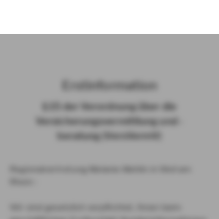
)
Erst­in­for­ma­ti­on
§ 15 der Ver­ord­nung über die
Ver­si­che­rungs­ver­mitt­lung und -​
beratung (Vers­VermV)
Regionalvertretung Melanie Mehlin in Weil am
Rhein :
Wir sind gesetzlich verpflichtet, Ihnen beim