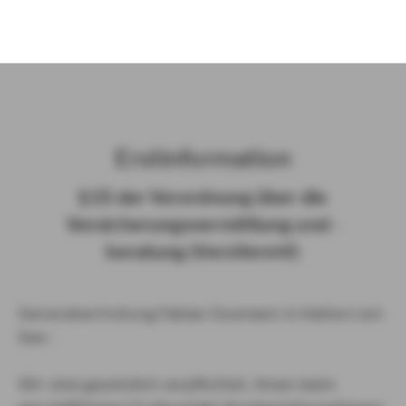
)
Erst­in­for­ma­ti­on
§ 15 der Ver­ord­nung über die
Ver­si­che­rungs­ver­mitt­lung und -​
beratung (Vers­VermV)
Generalvertretung Fabian Osemann in Haltern am
See :
Wir sind gesetzlich verpflichtet, Ihnen beim