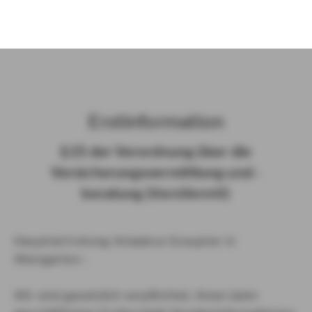
)
Erst­in­for­ma­ti­on
§ 15 der Ver­ord­nung über die
Ver­si­che­rungs­ver­mitt­lung und -​
beratung (Vers­VermV)
Hauptvertretung Amadeus Graupner in
Weingarten :
Wir sind gesetzlich verpflichtet, Ihnen beim