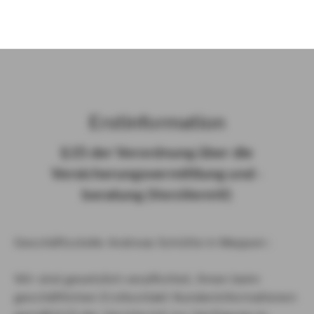
)
Erst­in­for­ma­ti­on
§ 15 der Ver­ord­nung über die
Ver­si­che­rungs­ver­mitt­lung und -​
beratung (Vers­VermV)
Geschäftsstelle Andreas Schütte in Meppen :
Wir sind gesetzlich verpflichtet, Ihnen beim
geschäftlichen Erstkontakt Kundeninformationen