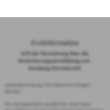
)
Erst­in­for­ma­ti­on
§ 15 der Ver­ord­nung über die
Ver­si­che­rungs­ver­mitt­lung und -​
beratung (Vers­VermV)
Generalvertretung Timo Wetzel in Ehingen
(Donau) :
Wir sind gesetzlich verpflichtet, Ihnen beim