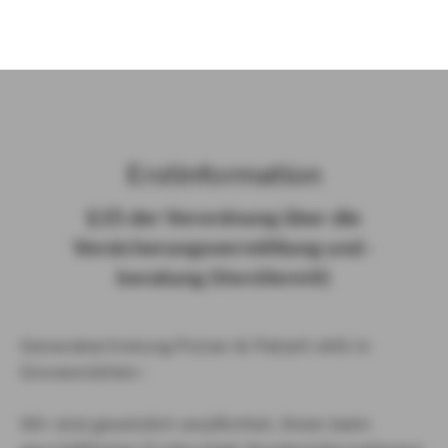
)
Erst­in­for­ma­ti­on
§ 15 der Ver­ord­nung über die
Ver­si­che­rungs­ver­mitt­lung und -​
beratung (Vers­VermV)
Generalvertretung Putzer & Patzelt oHG in
Grevesmühlen :
Wir sind gesetzlich verpflichtet, Ihnen beim