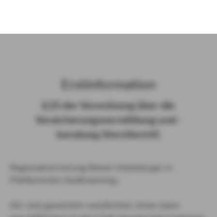
)
Erst­in­for­ma­ti­on
§ 15 der Ver­ord­nung über die
Ver­si­che­rungs­ver­mitt­lung und -​
beratung (Vers­VermV)
Regionalvertretung Rainer Steinberger in
Pfaffenhofen-Heißmanning :
Wir sind gesetzlich verpflichtet, Ihnen beim