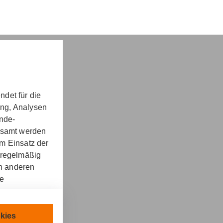
det für die
ung, Analysen
nd -​beratung
unde-
gesamt werden
m Einsatz der
 regelmäßig
on anderen
re
kt
llen.
chnisch
kies