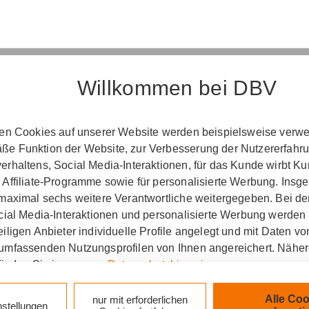
Willkommen bei DBV
Erst­in­for­ma­ti­on
ten Cookies auf unserer Website werden beispielsweise verwen
e Funktion der Website, zur Verbesserung der Nutzererfahr
­ord­nung über die Ver­si­che­rungs­ver­mitt­lung u
rhaltens, Social Media-Interaktionen, für das Kunde wirbt K
(Vers­VermV)
 Affiliate-Programme sowie für personalisierte Werbung. Ins
 maximal sechs weitere Verantwortliche weitergegeben. Bei de
ocial Media-Interaktionen und personalisierte Werbung werden
iligen Anbieter individuelle Profile angelegt und mit Daten v
ung Pierre Hennerici in Mayen :
umfassenden Nutzungsprofilen von Ihnen angereichert. Nähe
finden Sie in unseren
Datenschutzhinweisen
.
zlich verpflichtet, Ihnen beim geschäftlichen Erstkonta
tionen gemäß § 15 der VersVermV zur Verfügung zu ste
k auf „Alle Cookies akzeptieren" stimmen Sie für alle nicht te
Alle Coo
nur mit erforderlichen
nstellungen