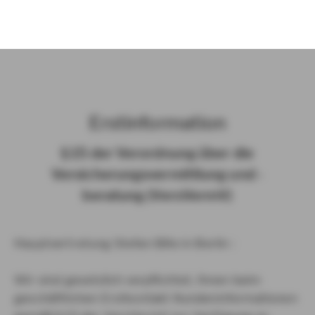
)
Erst­in­for­ma­ti­on
§ 15 der Ver­ord­nung über die
Ver­si­che­rungs­ver­mitt­lung und -​
beratung (Vers­VermV)
Hauptvertretung Stefan Bille in Berlin :
Wir sind gesetzlich verpflichtet, Ihnen beim
geschäftlichen Erstkontakt Kundeninformationen