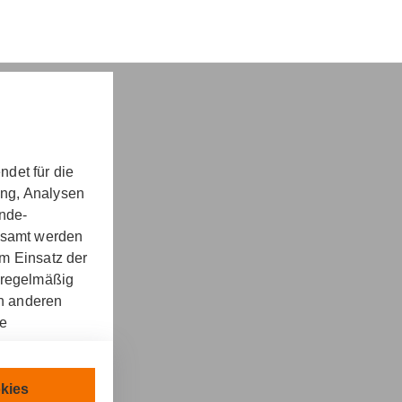
det für die
ung, Analysen
nd -​beratung
unde-
gesamt werden
m Einsatz der
 regelmäßig
on anderen
re
kt
llen.
chnisch
kies