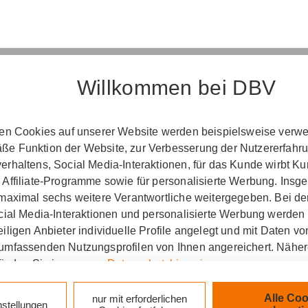
Willkommen bei DBV
Erst­in­for­ma­ti­on
ten Cookies auf unserer Website werden beispielsweise verwen
e Funktion der Website, zur Verbesserung der Nutzererfahr
­ord­nung über die Ver­si­che­rungs­ver­mitt­lung u
rhaltens, Social Media-Interaktionen, für das Kunde wirbt K
(Vers­VermV)
 Affiliate-Programme sowie für personalisierte Werbung. Ins
 maximal sechs weitere Verantwortliche weitergegeben. Bei de
ocial Media-Interaktionen und personalisierte Werbung werden
iligen Anbieter individuelle Profile angelegt und mit Daten v
tung Jan Trautmann in Berlin :
umfassenden Nutzungsprofilen von Ihnen angereichert. Nähe
finden Sie in unseren
Datenschutzhinweisen
.
zlich verpflichtet, Ihnen beim geschäftlichen Erstkonta
tionen gemäß § 15 der VersVermV zur Verfügung zu ste
k auf „Alle Cookies akzeptieren" stimmen Sie für alle nicht te
Alle Coo
nur mit erforderlichen
nstellungen