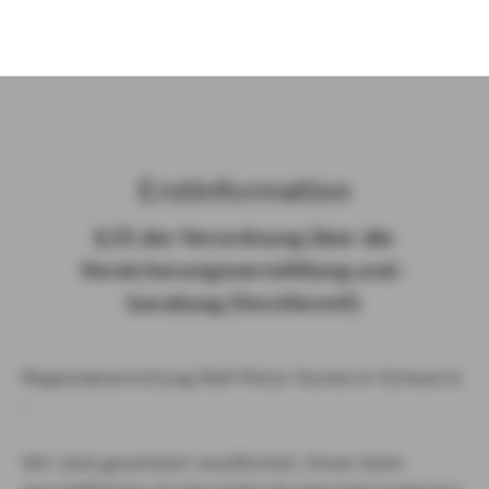
)
Erst­in­for­ma­ti­on
§ 15 der Ver­ord­nung über die
Ver­si­che­rungs­ver­mitt­lung und -​
beratung (Vers­VermV)
Regionalvertretung Ralf-Peter Hunke in Schwerin
:
Wir sind gesetzlich verpflichtet, Ihnen beim