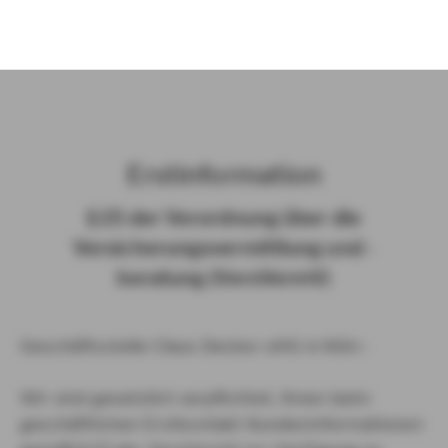
)
Erst­in­for­ma­ti­on
§ 15 der Ver­ord­nung über die
Ver­si­che­rungs­ver­mitt­lung und -​
beratung (Vers­VermV)
Geschäftsstelle Claus Decker oHG in Köln :
Wir sind gesetzlich verpflichtet, Ihnen beim
geschäftlichen Erstkontakt Kundeninformationen