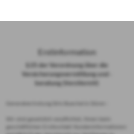
)
Erst­in­for­ma­ti­on
§ 15 der Ver­ord­nung über die
Ver­si­che­rungs­ver­mitt­lung und -​
beratung (Vers­VermV)
Generalvertretung Dirk Buechel in Düren :
Wir sind gesetzlich verpflichtet, Ihnen beim
geschäftlichen Erstkontakt Kundeninformationen