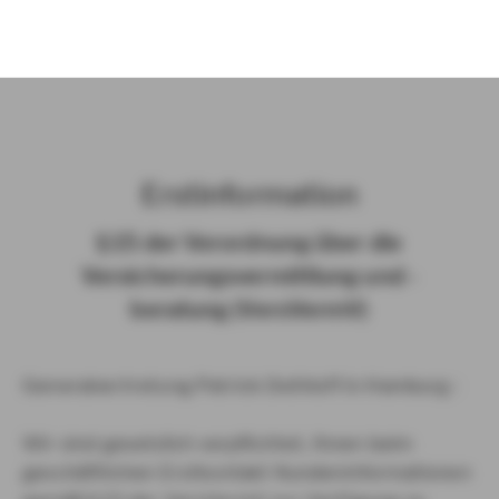
)
Erst­in­for­ma­ti­on
§ 15 der Ver­ord­nung über die
Ver­si­che­rungs­ver­mitt­lung und -​
beratung (Vers­VermV)
Generalvertretung Patrick Dethloff in Hamburg :
Wir sind gesetzlich verpflichtet, Ihnen beim
geschäftlichen Erstkontakt Kundeninformationen