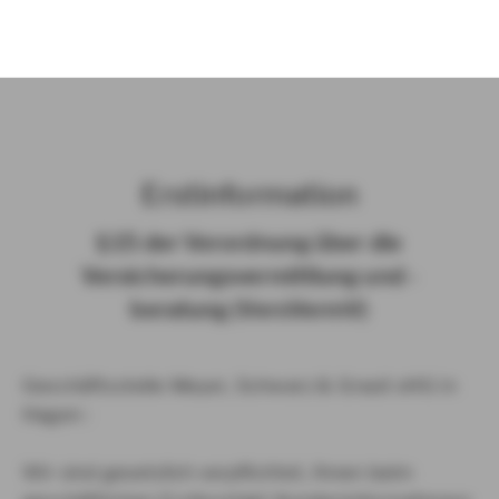
)
Erst­in­for­ma­ti­on
§ 15 der Ver­ord­nung über die
Ver­si­che­rungs­ver­mitt­lung und -​
beratung (Vers­VermV)
Geschäftsstelle Meyer, Schwarz & Grauli oHG in
Hagen :
Wir sind gesetzlich verpflichtet, Ihnen beim