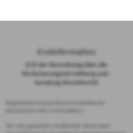
)
Erst­in­for­ma­ti­on
§ 15 der Ver­ord­nung über die
Ver­si­che­rungs­ver­mitt­lung und -​
beratung (Vers­VermV)
Regionalvertretung Gösch Eschenbacher
Koutsimanis oHG in Schwabach :
Wir sind gesetzlich verpflichtet, Ihnen beim