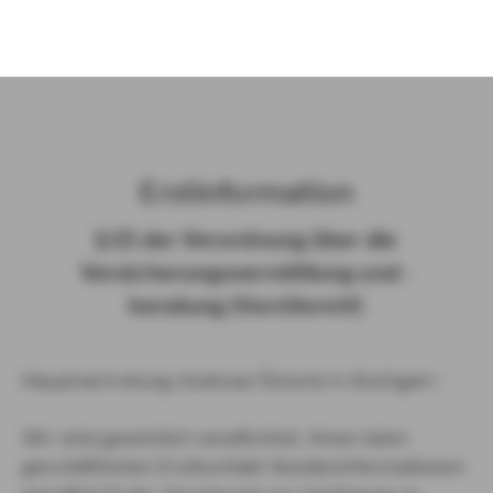
)
Erst­in­for­ma­ti­on
§ 15 der Ver­ord­nung über die
Ver­si­che­rungs­ver­mitt­lung und -​
beratung (Vers­VermV)
Hauptvertretung Andreas Österle in Stuttgart :
Wir sind gesetzlich verpflichtet, Ihnen beim
geschäftlichen Erstkontakt Kundeninformationen