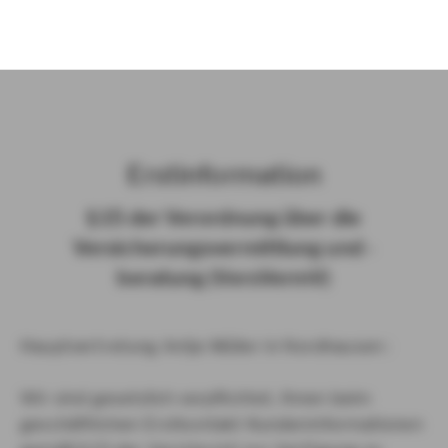
)
Erst­in­for­ma­ti­on
§ 15 der Ver­ord­nung über die
Ver­si­che­rungs­ver­mitt­lung und -​
beratung (Vers­VermV)
Hauptvertretung Antje Müller in Nordhausen :
Wir sind gesetzlich verpflichtet, Ihnen beim
geschäftlichen Erstkontakt Kundeninformationen