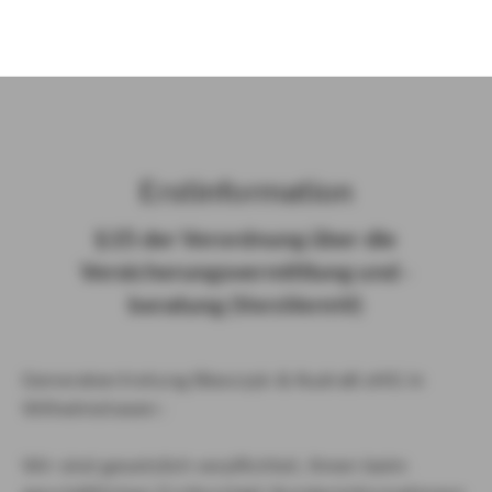
)
Erst­in­for­ma­ti­on
§ 15 der Ver­ord­nung über die
Ver­si­che­rungs­ver­mitt­lung und -​
beratung (Vers­VermV)
Generalvertretung Blasczyk & Kudraß oHG in
Wilhelmshaven :
Wir sind gesetzlich verpflichtet, Ihnen beim