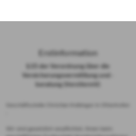
)
Erst­in­for­ma­ti­on
§ 15 der Ver­ord­nung über die
Ver­si­che­rungs­ver­mitt­lung und -​
beratung (Vers­VermV)
Geschäftsstelle Christian Holbinger in Ottenhofen
:
Wir sind gesetzlich verpflichtet, Ihnen beim