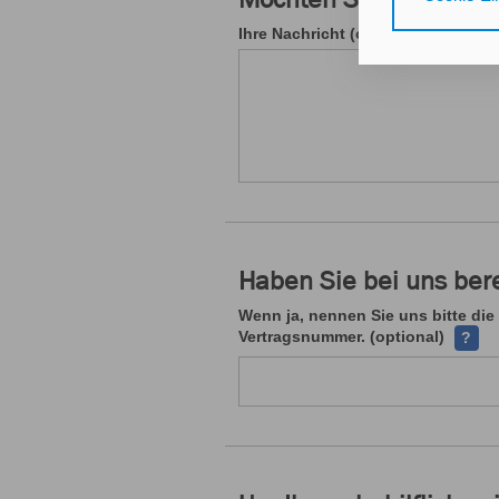
Gerät bzw. dem
25 Abs. 1 TDD
Ihre Nachricht (optional)
unseren
Daten
Durch den Klick
nicht erforder
Zusätzlich best
mit Zustimmung
Durch den Klic
Haben Sie bei uns ber
erteilten Einwi
Wenn ja, nennen Sie uns bitte die
Impressum
Da
Ihre V
Vertragsnummer. (optional)
?