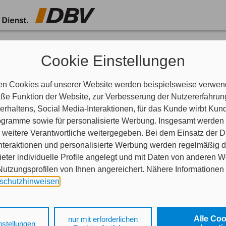
nen helfen?
Cookie Einstellungen
aben Fragen?
indlich.
en Cookies auf unserer Website werden beispielsweise verwend
e Funktion der Website, zur Verbesserung der Nutzererfahrun
rhaltens, Social Media-Interaktionen, für das Kunde wirbt Ku
Programme sowie für personalisierte Werbung. Insgesamt werden
weitere Verantwortliche weitergegeben. Bei dem Einsatz der Di
nteraktionen und personalisierte Werbung werden regelmäßig 
ieter individuelle Profile angelegt und mit Daten von anderen 
tzungsprofilen von Ihnen angereichert. Nähere Informationen 
schutzhinweisen
.
 auf „Alle Cookies akzeptieren" stimmen Sie für alle nicht tech
 Cookies sowohl der Speicherung der notwendigen Informatione
Alle Co
nur mit erforderlichen
 etwas mitteilen?
nstellungen