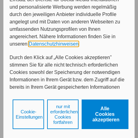
und personalisierte Werbung werden regelmäßig
durch den jeweiligen Anbieter individuelle Profile
angelegt und mit Daten von anderen Webseiten zu
Von wem möchten Sie beraten werden?
umfassenden Nutzungsprofilen von Ihnen
angereichert. Nähere Informationen finden Sie in
Bitte treffen Sie eine Auswahl...
unseren
Datenschutzhinweisen
.
Durch den Klick auf „Alle Cookies akzeptieren"
stimmen Sie für alle nicht technisch erforderlichen
Cookies sowohl der Speicherung der notwendigen
Informationen in Ihrem Gerät bzw. dem Zugriff auf die
bereits in Ihrem Gerät gespeicherten Informationen
gemäß § 25 Abs. 1 TDDDG als auch der Verarbeitung
Ihrer Daten zu den angegebenen Zwecken in unseren
Weiter
nur mit
Alle
Datenschutzhinweisen
gemäß Art. 6 Abs. 1 lit. a
Cookie-
erforderlichen
Cookies
DSGVO zu.
Einstellungen
Cookies
akzeptieren
fortfahren
Durch den Klick auf "nur mit erforderlichen Cookies
Kontakt
Impressum
Datenschutz
fortfahren", lehnen Sie alle technisch nicht