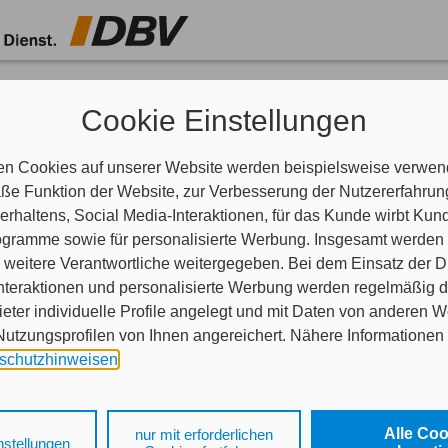
nen helfen?
Cookie Einstellungen
aben Fragen?
indlich.
en Cookies auf unserer Website werden beispielsweise verwend
e Funktion der Website, zur Verbesserung der Nutzererfahrun
rhaltens, Social Media-Interaktionen, für das Kunde wirbt Ku
Programme sowie für personalisierte Werbung. Insgesamt werden
weitere Verantwortliche weitergegeben. Bei dem Einsatz der Di
nteraktionen und personalisierte Werbung werden regelmäßig 
ieter individuelle Profile angelegt und mit Daten von anderen 
tzungsprofilen von Ihnen angereichert. Nähere Informationen 
schutzhinweisen
.
 auf „Alle Cookies akzeptieren" stimmen Sie für alle nicht tech
 Cookies sowohl der Speicherung der notwendigen Informatione
Alle Co
nur mit erforderlichen
 etwas mitteilen?
nstellungen