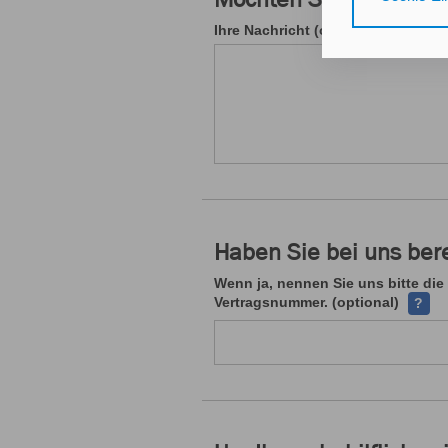
Gerät bzw. dem
25 Abs. 1 TDD
Ihre Nachricht (optional)
unseren
Daten
Durch den Klick
nicht erforder
Zusätzlich best
mit Zustimmung
Durch den Klic
Haben Sie bei uns ber
erteilten Einwi
Wenn ja, nennen Sie uns bitte die
Impressum
Da
Ihre V
Vertragsnummer. (optional)
?