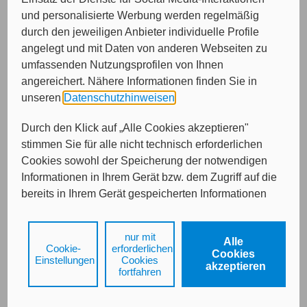
und personalisierte Werbung werden regelmäßig
durch den jeweiligen Anbieter individuelle Profile
angelegt und mit Daten von anderen Webseiten zu
Von wem möchten Sie beraten werden?
umfassenden Nutzungsprofilen von Ihnen
angereichert. Nähere Informationen finden Sie in
Bitte treffen Sie eine Auswahl...
unseren
Datenschutzhinweisen
.
Durch den Klick auf „Alle Cookies akzeptieren"
stimmen Sie für alle nicht technisch erforderlichen
Cookies sowohl der Speicherung der notwendigen
Informationen in Ihrem Gerät bzw. dem Zugriff auf die
bereits in Ihrem Gerät gespeicherten Informationen
gemäß § 25 Abs. 1 TDDDG als auch der Verarbeitung
Ihrer Daten zu den angegebenen Zwecken in unseren
Weiter
nur mit
Alle
Datenschutzhinweisen
gemäß Art. 6 Abs. 1 lit. a
Cookie-
erforderlichen
Cookies
DSGVO zu.
Einstellungen
Cookies
akzeptieren
fortfahren
Durch den Klick auf "nur mit erforderlichen Cookies
Kontakt
Impressum
Datenschutz
fortfahren", lehnen Sie alle technisch nicht