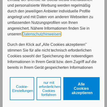
und personalisierte Werbung werden regelmäßig
durch den jeweiligen Anbieter individuelle Profile
angelegt und mit Daten von anderen Webseiten zu
Von wem möchten Sie beraten werden?
umfassenden Nutzungsprofilen von Ihnen
angereichert. Nähere Informationen finden Sie in
Bitte treffen Sie eine Auswahl...
unseren
Datenschutzhinweisen
.
Durch den Klick auf „Alle Cookies akzeptieren"
stimmen Sie für alle nicht technisch erforderlichen
Cookies sowohl der Speicherung der notwendigen
Informationen in Ihrem Gerät bzw. dem Zugriff auf die
bereits in Ihrem Gerät gespeicherten Informationen
gemäß § 25 Abs. 1 TDDDG als auch der Verarbeitung
Ihrer Daten zu den angegebenen Zwecken in unseren
Weiter
nur mit
Alle
Datenschutzhinweisen
gemäß Art. 6 Abs. 1 lit. a
Cookie-
erforderlichen
Cookies
DSGVO zu.
Einstellungen
Cookies
akzeptieren
fortfahren
Durch den Klick auf "nur mit erforderlichen Cookies
Kontakt
Impressum
Datenschutz
fortfahren", lehnen Sie alle technisch nicht