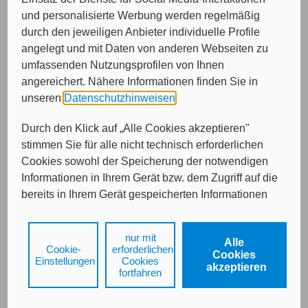
und personalisierte Werbung werden regelmäßig
durch den jeweiligen Anbieter individuelle Profile
angelegt und mit Daten von anderen Webseiten zu
Von wem möchten Sie beraten werden?
umfassenden Nutzungsprofilen von Ihnen
angereichert. Nähere Informationen finden Sie in
Bitte treffen Sie eine Auswahl...
unseren
Datenschutzhinweisen
.
Durch den Klick auf „Alle Cookies akzeptieren"
stimmen Sie für alle nicht technisch erforderlichen
Cookies sowohl der Speicherung der notwendigen
Informationen in Ihrem Gerät bzw. dem Zugriff auf die
bereits in Ihrem Gerät gespeicherten Informationen
gemäß § 25 Abs. 1 TDDDG als auch der Verarbeitung
Ihrer Daten zu den angegebenen Zwecken in unseren
Weiter
nur mit
Alle
Datenschutzhinweisen
gemäß Art. 6 Abs. 1 lit. a
Cookie-
erforderlichen
Cookies
DSGVO zu.
Einstellungen
Cookies
akzeptieren
fortfahren
Durch den Klick auf "nur mit erforderlichen Cookies
Kontakt
Impressum
Datenschutz
fortfahren", lehnen Sie alle technisch nicht