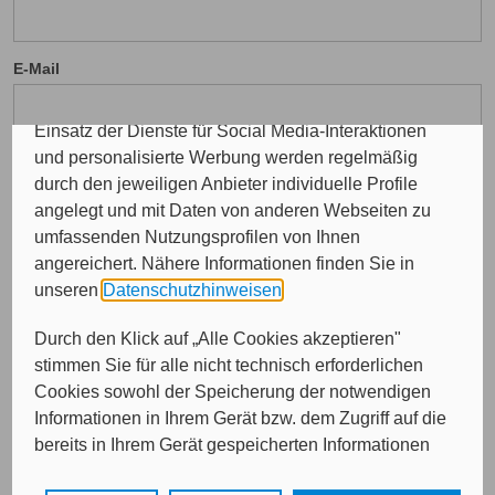
das Kunde wirbt Kunde-Programm, die Affiliate-
Programme sowie für personalisierte Werbung.
E-Mail
Insgesamt werden Ihre Daten an maximal sechs
weitere Verantwortliche weitergegeben. Bei dem
Einsatz der Dienste für Social Media-Interaktionen
und personalisierte Werbung werden regelmäßig
durch den jeweiligen Anbieter individuelle Profile
angelegt und mit Daten von anderen Webseiten zu
Von wem möchten Sie beraten werden?
umfassenden Nutzungsprofilen von Ihnen
angereichert. Nähere Informationen finden Sie in
Bitte treffen Sie eine Auswahl...
unseren
Datenschutzhinweisen
.
Durch den Klick auf „Alle Cookies akzeptieren"
stimmen Sie für alle nicht technisch erforderlichen
Cookies sowohl der Speicherung der notwendigen
Informationen in Ihrem Gerät bzw. dem Zugriff auf die
bereits in Ihrem Gerät gespeicherten Informationen
gemäß § 25 Abs. 1 TDDDG als auch der Verarbeitung