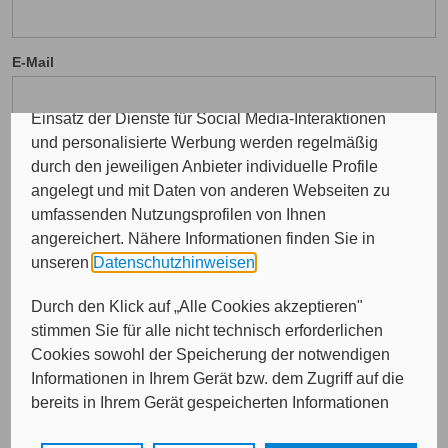
das Kunde wirbt Kunde-Programm, die Affiliate-
Programme sowie für personalisierte Werbung.
E-Mail
Insgesamt werden Ihre Daten an maximal sechs
weitere Verantwortliche weitergegeben. Bei dem
Einsatz der Dienste für Social Media-Interaktionen
und personalisierte Werbung werden regelmäßig
durch den jeweiligen Anbieter individuelle Profile
angelegt und mit Daten von anderen Webseiten zu
Von wem möchten Sie beraten werden?
umfassenden Nutzungsprofilen von Ihnen
angereichert. Nähere Informationen finden Sie in
Bitte treffen Sie eine Auswahl...
unseren
Datenschutzhinweisen
.
Durch den Klick auf „Alle Cookies akzeptieren"
stimmen Sie für alle nicht technisch erforderlichen
Cookies sowohl der Speicherung der notwendigen
Informationen in Ihrem Gerät bzw. dem Zugriff auf die
bereits in Ihrem Gerät gespeicherten Informationen
gemäß § 25 Abs. 1 TDDDG als auch der Verarbeitung